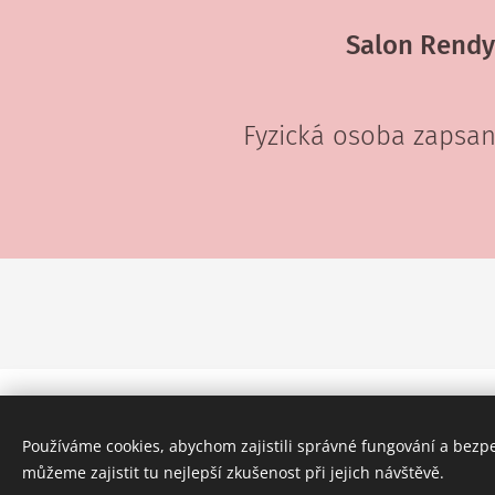
Salon Rendy
Fyzická osoba zapsan
Používáme cookies, abychom zajistili správné fungování a bezp
můžeme zajistit tu nejlepší zkušenost při jejich návštěvě.