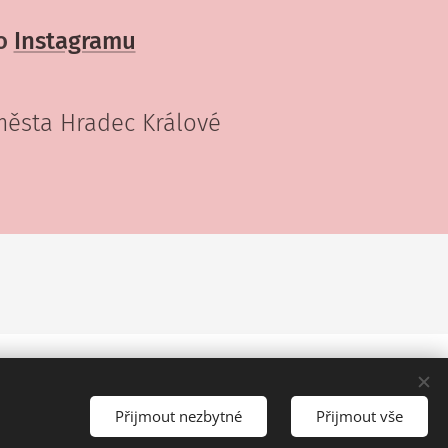
o
Instagramu
 města Hradec Králové
Přijmout nezbytné
Přijmout vše